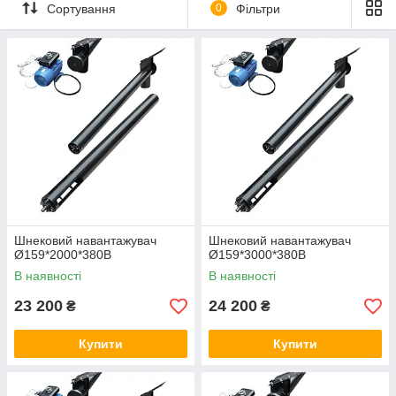
Сортування
0
Фільтри
максимально відповідаючий навантаженню обраного шнека
(від 1.5 кВт, 1000 об/хв до 5.5 кВт, 1500 об/хв).
Основні технічні характеристики шнекових навантажувачів
ТОВ "МПСР"
можливість роботи під різним кутом нахилу;
легка конструкція, що дозволяє перемістити
навантажувач в будь-яке місце, де є електромережа;
висока продуктивність.
Шнековий навантажувач
Шнековий навантажувач
Ø159*2000*380В
Ø159*3000*380В
В наявності
В наявності
23 200
24 200
₴
₴
Купити
Купити