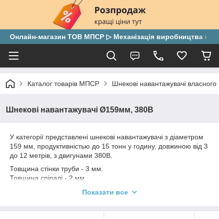
Онлайн-магазин ТОВ МПСР ▷ Механізація виробництва і скла
Каталог товарів МПСР
Шнекові навантажувачі власного
Шнекові навантажувачі Ø159мм, 380В
У категорії представлені шнекові навантажувачі з діаметром
159 мм, продуктивністью до 15 тонн у годину, довжиною від 3
до 12 метрів, з двигунами 380В.
Товщина стінки труби - 3 мм.
Товщина спіралі - 2 мм.
Трифазний електродвигун - 380В
Показати все
За бажанням замовника на шнековий навантажувач може
бути встановлений електродвигун 220В або 380В