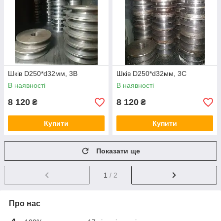
Шків D250*d32мм, 3В
Шків D250*d32мм, 3С
В наявності
В наявності
8 120
8 120
₴
₴
Купити
Купити
Показати ще
1
/ 2
Про нас