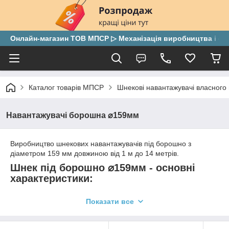
Онлайн-магазин ТОВ МПСР ▷ Механізація виробництва і скла
Каталог товарів МПСР
Шнекові навантажувачі власного
Навантажувачі борошна ⌀159мм
Виробництво шнекових навантажувачів під борошно з
діаметром 159 мм довжиною від 1 м до 14 метрів.
Шнек під борошно ⌀159мм - основні
характеристики:
Діаметр - 159 мм.
Показати все
Товщина труби - 3 мм.
Підшипники - Koyo або SKF.
Продуктивність - від 8 до 15 тонн/год.