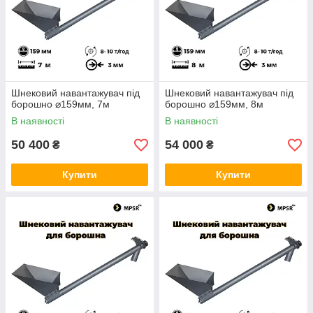
Шнековий навантажувач під
Шнековий навантажувач під
борошно ⌀159мм, 7м
борошно ⌀159мм, 8м
В наявності
В наявності
50 400
54 000
₴
₴
Купити
Купити