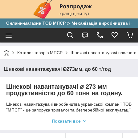
Онлайн-магазин ТОВ МПСР ▷ Механізація виробництва і скла
Каталог товарів МПСР
Шнекові навантажувачі власного
Шнекові навантажувачі Ø273мм, до 60 т/год
Шнекові навантажувачі ø 273 мм
продуктивністю до 60 тонн на годину.
Шнекові навантажувачі виробництва української компанії ТОВ
"МПСР" - це запорука тривалої та безперебійної експлуатації
обладнання завдяки високій якості матеріалів.
Показати все
Також, серед наших переваг короткі терміни виготовлення та
зручні способи оплати й доставки.