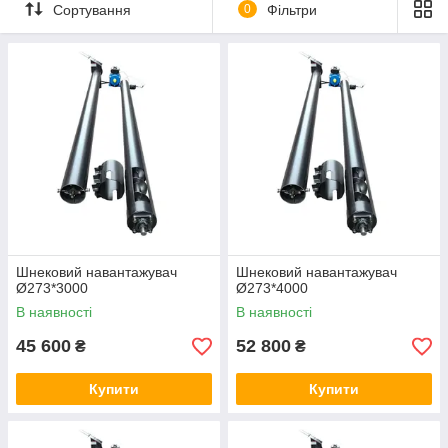
Працюючи на ринку сільськогосподарської техніки з 2014
Сортування
0
Фільтри
року ми забезпечили якісними і надійними навантажувачами
зерна десятки компаній, як в Україні, так і в ближньому
зарубіжжі.
Зернонавантажувачі МПСР - це якість за помірну ціну завдяки
професійному проєктному відділу та власному виробництву.
Замовте шнековий навантажувач сьогодні і переконайтеся в
його якості та надійності вже завтра.
Шнековий навантажувач
Шнековий навантажувач
Ø273*3000
Ø273*4000
В наявності
В наявності
45 600
52 800
₴
₴
Купити
Купити