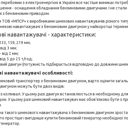
и перебоями з електроенергією в Україні все частіше виникає потре
ення - оснащення обладнання бензиновими двигунами. І не стали ви
і з бензиновим приводом.
ія ТОВ «МПСР» є виробниками шнекових навантажувачів різного тип
екові навантажувачі з бензиновим двигуном у найкоротші терміни і
ві навантажувачі - характеристики:
133, 159, 219 мм;
від 3 мм;
 від 2 мм;
ід 5 до 25 т/год;
овий двигун (потужність підбирається відповідно до довжини шнека,
і навантажувачі особливості:
ековий транспортер з бензиновим двигуном, варто оцінити загальн
вигуном можуть бути двох видів:
з колінвал. У цьому разі двигун встановлюється в необхідному для 
ом. У цьому разі шнековий навантажувач має обов'язково бути з п
.
на такого шнекового навантажувача з бензиновим двигуном зростає в
то простіше і вигідніше купити бензиновий генератор необхідної 
генератор.