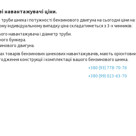
і навантажувачі ціни.
 труби шнека і потужності бензинового двигуна на сьогодні ціни н
ному індивідуальному випадку ціна складатиметься з 3-х чинників:
го навантажувача і діаметр труби.
ого бункера.
инового двигуна.
артах товарів бензинових шнекових навантажувачів, мають орієнтов
одження конструкції і комплектації вашого бензинового шнека.
+380 (93) 778-70-76
+380 (99) 023-63-70