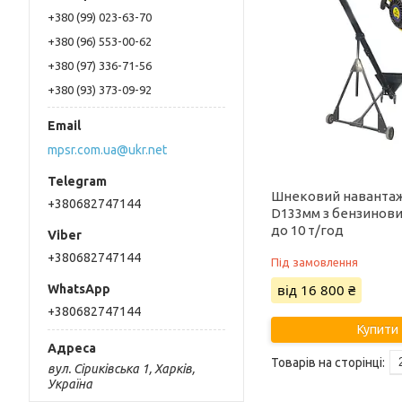
+380 (99) 023-63-70
+380 (96) 553-00-62
+380 (97) 336-71-56
+380 (93) 373-09-92
mpsr.com.ua@ukr.net
Шнековий наванта
+380682747144
D133мм з бензинов
до 10 т/год
+380682747144
Під замовлення
від 16 800 ₴
+380682747144
Купити
вул. Сіриківська 1, Харків,
Україна