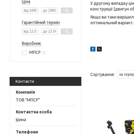
Ціна
У другому випадку ці
конструкції (двигун о
Якщо ви таки вирішил
Гарантійний термін
оптимальний варіант. 
Виробник
МПСР
2
Контакти
ТОВ "МПСР"
Ірина