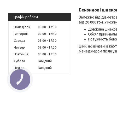
Бензинові шнеков
Графік роботи
Залежно від діаметра
від 20 000 грн. У кож
Понеділок
09:00
17:30
Довжина шнеково
Вівторок
09:00
17:30
Обсяг приймальн
Потужність бенз
Середа
09:00
17:30
Ціни, які вказані в к
Четвер
09:00
17:30
менеджером після узг
Пʼятниця
09:00
17:30
Субота
Вихідний
Неділя
Вихідний