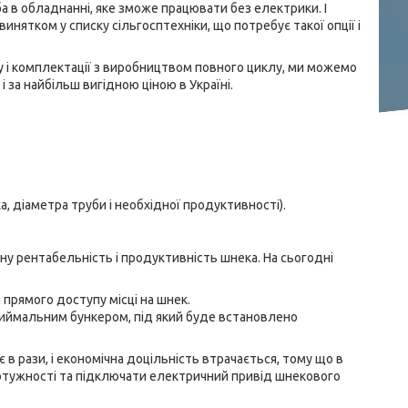
ба в обладнанні, яке зможе працювати без електрики. І
нятком у списку сільгосптехніки, що потребує такої опції і
у і комплектації з виробництвом повного циклу, ми можемо
 за найбільш вигідною ціною в Україні.
 діаметра труби і необхідної продуктивності).
у рентабельність і продуктивність шнека. На сьогодні
прямого доступу місці на шнек.
риймальним бункером, під який буде встановлено
 рази, і економічна доцільність втрачається, тому що в
потужності та підключати електричний привід шнекового