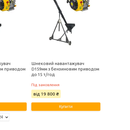
жувач
Шнековий навантажувач
им приводом
D159мм з бензиновим приводом
до 15 т/год
Під замовлення
від 19 800 ₴
Купити