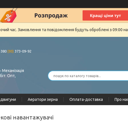
бочий час. Замовлення та повідомлення будуть оброблені з 09:00 на
+380
(93)
373-09-92
 Механізація
біт: Опт,
одвигуни
Аератори зерна
Оплата-доставка
Про на
екові навантажувачі