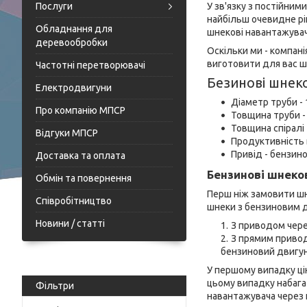
Послуги
У зв'язку з постійним
найбільш очевидне ріш
Обладнання для
шнекові навантажувач
деревообробки
Оскільки ми - компан
виготовити для вас шн
Частотні перетворювачі
Безинові шнеко
Електродвигуни
Діаметр труби - 
Про компанію МПСР
Товщина труби - 
Товщина спіралі -
Відгуки МПСР
Продуктивність в
Привід - бензин
Доставка та оплата
Бензинові шнеков
Обмін та повернення
Перш ніж замовити шн
Співробітництво
шнеки з бензиновим д
Новини / статті
З приводом чере
З прямим привод
бензиновий двигун
У першому випадку ці
цьому випадку набага
Фільтри
навантажувача через 