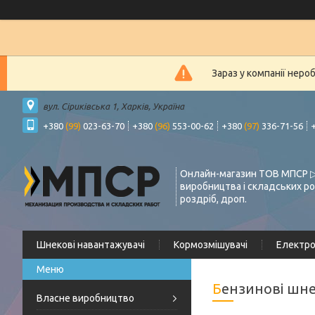
Зараз у компанії неро
вул. Сіриківська 1, Харків, Україна
+380
(99)
023-63-70
+380
(96)
553-00-62
+380
(97)
336-71-56
Онлайн-магазин ТОВ МПСР ▷
виробництва і складських ро
роздріб, дроп.
Шнекові навантажувачі
Кормозмішувачі
Електр
Бензинові шн
Власне виробництво