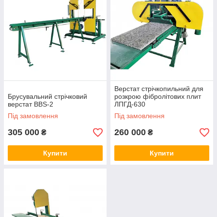
Верстат стрічкопильний для
Брусувальний стрічковий
розкрою фібролітових плит
верстат BBS-2
ЛПГД-630
Під замовлення
Під замовлення
305 000
260 000
₴
₴
Купити
Купити