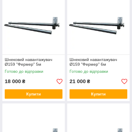
Цю серію недорогих шнекових навантажувачів ми створили в
непрості для країни часи, щоб у кожного замовника
шнекового навантажувача була можливість придбати
необхідне обладнання за доступною ціною.
Ціна шнекового навантажувача 159 мм без електродвигуна
Довжина (Секції)
Ціна (грн) за 1 шт.
3м (3м)
16 000
4м (2м +2м)
17 000
Шнековий навантажувач
Шнековий навантажувач
5м (2,5м + 2,5м)
18 000
Ø159 "Фермер" 5м
Ø159 "Фермер" 6м
6м (3м + 3м)
21 000
Готово до відправки
Готово до відправки
7м (2,5м + 2,5м + 2м)
23 500
18 000
21 000
₴
₴
8м (3м + 2м + 3м)
25 000
Купити
Купити
Якщо ви хочете купити шнековий навантажувач з
електродвигуном, можемо встановити на ваш вибір надійні та
якісні двигуни 220В або 380В.
Потрібна допомога з вибором? Телефонуйте. Наш менеджер
Ірина підбере те, що треба і запропонує найвигідніші умови