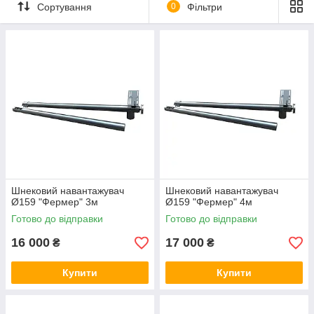
Сортування
0
Фільтри
У чому різниця звичайних - більш дорогих і
більш якісних шнекових навантажувачів від
недорогих?
Порівнювальна таблиця
Характеристика
Стандарт
Фермер
Опора
Якісніша і
Дешевша і менш
надійніша опора
надійна опора
виробництва ТОВ
UCF з одним
Шнековий навантажувач
Шнековий навантажувач
"МПСР" з двома
підшипником
Ø159 "Фермер" 3м
Ø159 "Фермер" 4м
підшипниками
Готово до відправки
Готово до відправки
Кількість секцій
Кілька секцій по 1-
Секції по 3 метри -
2 метри, що
що може
16 000
17 000
₴
₴
забезпечує тиху і
призводити до
плавну роботу
того, що шнек
Купити
Купити
битиметься об
трубу